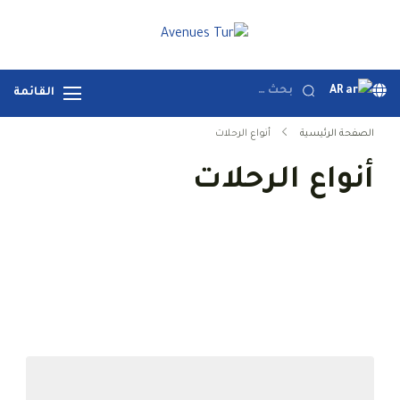
خطي
لى
Avenues Tur
Your Premier Travel Partner
لمحتوى
in Turkey
البحث
AR
القائمة
عن:
الصفحة الرئيسية
أنواع الرحلات
أنواع الرحلات