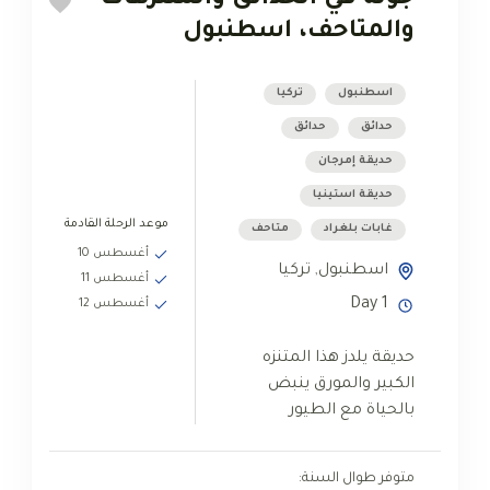
والمتاحف، اسطنبول
اسطنبول
تركيا
حدائق
حدائق
حديقة إمرجان
حديقة استينيا
موعد الرحلة القادمة
غابات بلغراد
متاحف
أغسطس 10
اسطنبول
,
تركيا
أغسطس 11
1 Day
أغسطس 12
حديقة يلدز هذا المتنزه
الكبير والمورق ينبض
بالحياة مع الطيور
والعائلات المتنزهة والأزواج
الشباب الذين يتنزهون جنباً
متوفر طوال السنة:
إلى جنب. أفضل وقت