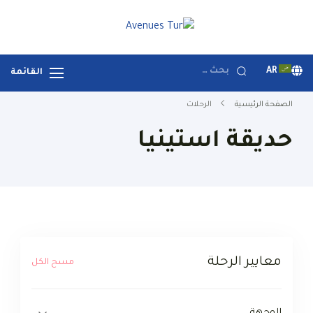
خطي
لى
Avenues Tur
Your Premier Travel Partner
لمحتوى
in Turkey
البحث
AR
القائمة
عن:
الصفحة الرئيسية
الرحلات
حديقة استينيا
معايير الرحلة
مسح الكل