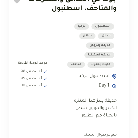
والمتاحف، اسطنبول
اسطنبول
تركيا
حدائق
حدائق
حديقة إمرجان
حديقة استينيا
موعد الرحلة القادمة
غابات بلغراد
متاحف
أغسطس 08
اسطنبول
,
تركيا
أغسطس 09
1 Day
أغسطس 10
حديقة يلدز هذا المتنزه
الكبير والمورق ينبض
بالحياة مع الطيور
والعائلات المتنزهة والأزواج
الشباب الذين يتنزهون جنباً
متوفر طوال السنة:
إلى جنب. أفضل وقت